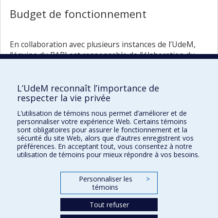
Budget de fonctionnement
En collaboration avec plusieurs instances de l’UdeM,
l’équipe du BAPI est responsable de l’élaboration du
budget de fonctionnement de l’Université.
L’UdeM reconnaît l’importance de
respecter la vie privée
CONSULTER LE BUDGET 2026-2027
L’utilisation de témoins nous permet d’améliorer et de
personnaliser votre expérience Web. Certains témoins
sont obligatoires pour assurer le fonctionnement et la
sécurité du site Web, alors que d’autres enregistrent vos
préférences. En acceptant tout, vous consentez à notre
Direction du budget, de l'analyse et de la planification
utilisation de témoins pour mieux répondre à vos besoins.
institutionnelle
Nous joindre
Personnaliser les
>
témoins
Plan du site
Tout refuser
Accessibilité