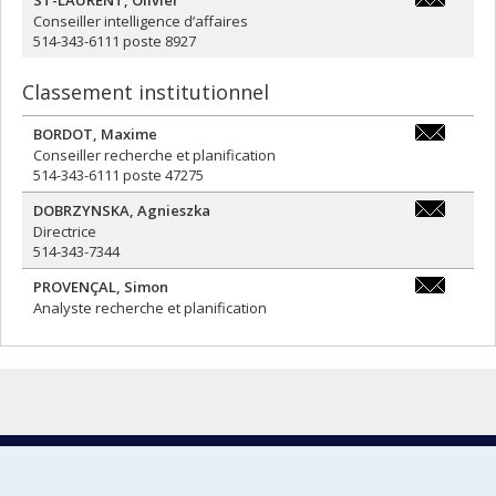
olivier.st-
Conseiller intelligence d’affaires
laurent.2@
514-343-6111 poste 8927
Classement institutionnel
BORDOT
,
Maxime
maxime.bor
Conseiller recherche et planification
514-343-6111 poste 47275
DOBRZYNSKA
,
Agnieszka
agnieszka.
Directrice
514-343-7344
PROVENÇAL
,
Simon
simon.prov
Analyste recherche et planification
« Que pensent nos étudiants de leur
expérience universitaire? »