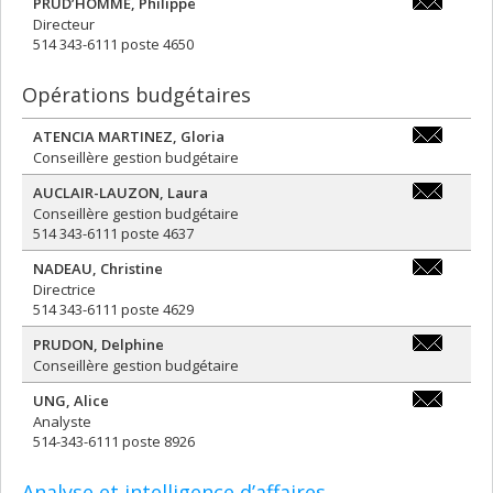
PRUD’HOMME
,
Philippe
philippe.p
Directeur
514 343-6111 poste 4650
Opérations budgétaires
ATENCIA MARTINEZ
,
Gloria
gloria.aten
Conseillère gestion budgétaire
AUCLAIR-LAUZON
,
Laura
laura.auclai
Conseillère gestion budgétaire
lauzon@umo
514 343-6111 poste 4637
NADEAU
,
Christine
christine.
Directrice
514 343-6111 poste 4629
PRUDON
,
Delphine
delphine.p
Conseillère gestion budgétaire
UNG
,
Alice
alice.ung@
Analyste
514-343-6111 poste 8926
Analyse et intelligence d’affaires