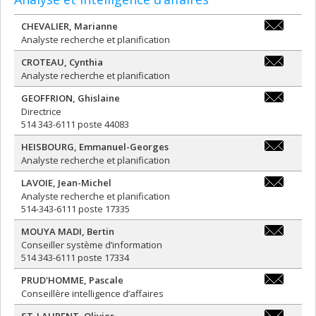
CHEVALIER
,
Marianne
marianne.c
Analyste recherche et planification
CROTEAU
,
Cynthia
cynthia.cro
Analyste recherche et planification
GEOFFRION
,
Ghislaine
ghislaine.g
Directrice
514 343-6111 poste 44083
HEISBOURG
,
Emmanuel-Georges
emmanuel.h
Analyste recherche et planification
LAVOIE
,
Jean-Michel
jean-
Analyste recherche et planification
michel.lavo
514-343-6111 poste 17335
MOUYA MADI
,
Bertin
bertin.mou
Conseiller système d’information
514 343-6111 poste 17334
PRUD'HOMME
,
Pascale
pascale.p
Conseillère intelligence d’affaires
ST-LAURENT
,
Olivier